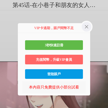
第45话-在小巷子和朋友的女人…
VIP卡過期，賬戶閱幣不足
3秒快速註冊
充值閱幣，升級VIP會員
登陸賬戶
本內容只免費提供小部分試看